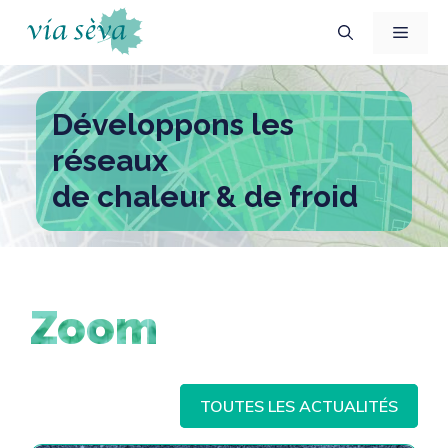
Aller
Menu
au
contenu
Développons les
réseaux
de chaleur & de froid
Zoom
TOUTES LES ACTUALITÉS