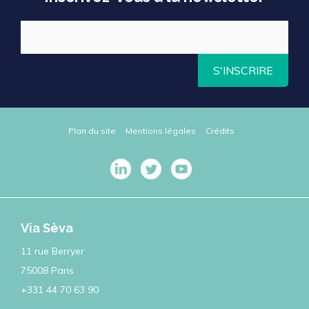
S'INSCRIRE
Plan du site
Mentions légales
Crédits
Via Sèva
11 rue Berryer
75008 Paris
+331 44 70 63 90