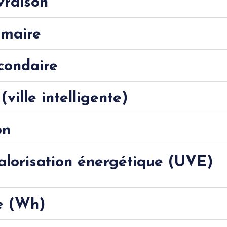
vraison
imaire
condaire
(ville intelligente)
on
alorisation énergétique (UVE)
e (Wh)