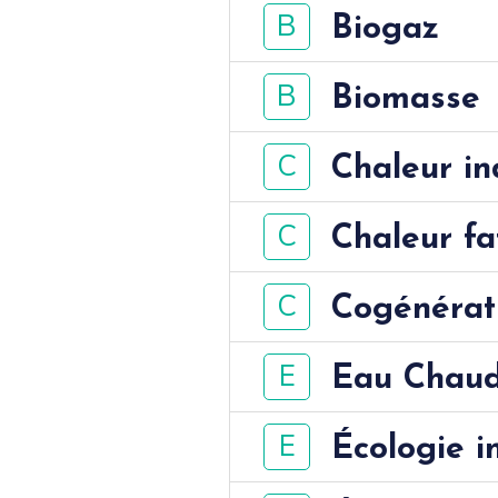
B
Biogaz
B
Biomasse
C
Chaleur in
C
Chaleur fa
C
Cogénérat
E
Eau Chaud
E
Écologie in