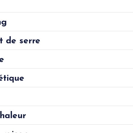
ng
t de serre
e
étique
haleur