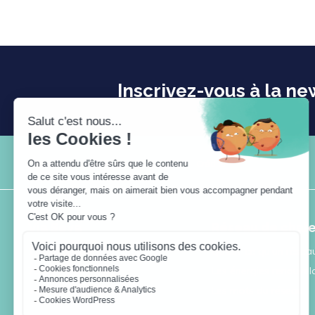
Inscrivez-vous à la ne
Plan du site
Mentions légales
Crédits
Via Sèva
Réseau de chal
11 rue Berryer
Qu’est-ce qu’un réseau
75008 Paris
Les énergies renouvel
+331 44 70 63 90
Les mots du réseau