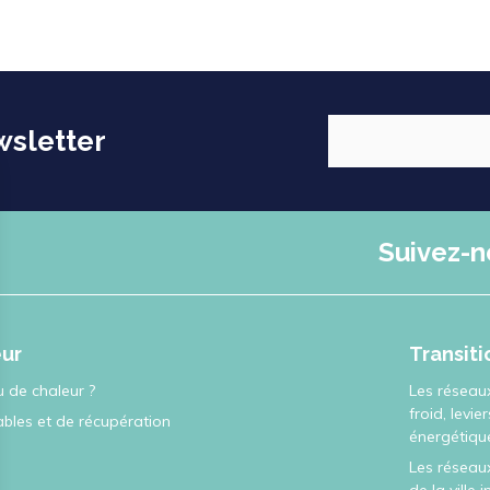
wsletter
Suivez-n
eur
Transit
 de chaleur ?
Les réseau
froid, levie
ables et de récupération
énergétiqu
Les réseaux
de la ville 