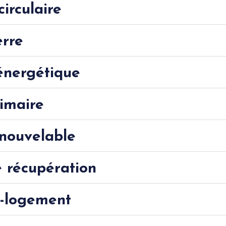
irculaire
erre
 énergétique
imaire
enouvelable
 récupération
t-logement