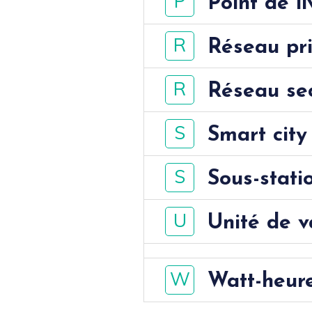
P
Point de li
R
Réseau pr
R
Réseau se
S
Smart city 
S
Sous-stati
U
Unité de v
W
Watt-heur