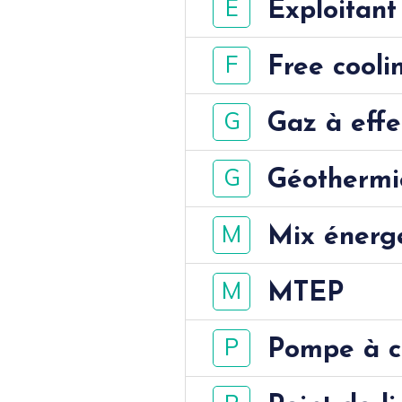
E
Exploitant
F
Free cooli
G
Gaz à effe
G
Géothermi
M
Mix énerg
M
MTEP
P
Pompe à c