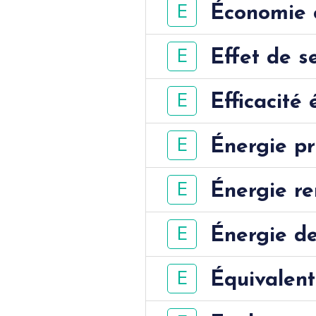
E
Économie c
E
Effet de s
E
Efficacité
E
Énergie pr
E
Énergie r
E
Énergie de
E
Équivalen