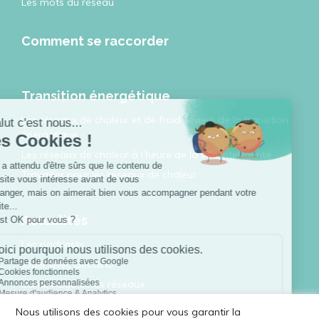
Les mots du réseau
Comment se raccorder
Transition énergétique
Les réseaux de chaleur et de froid, leviers de la transition
énergétique
Les réseaux de chaleur à l’heure de la ville intelligente
Travailler pour les réseaux de chaleur
Actualités
Les podcasts
Jouer avec Géodino
Sofia, Hugo et les réseaux
Toutes les publications
Nous utilisons des cookies pour vous garantir la