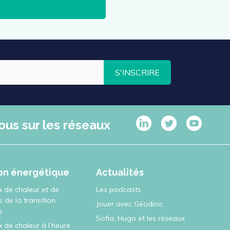
S'INSCRIRE
ous sur les réseaux
ion énergétique
Actualités
x de chaleur et de
Les podcasts
rs de la transition
Jouer avec Géodino
e
Sofia, Hugo et les réseaux
 de chaleur à l’heure