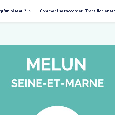
qu’un réseau ?
Comment se raccorder
Transition éner