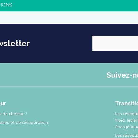
TIONS
wsletter
Suivez-n
eur
Transit
 de chaleur ?
Les réseau
froid, levie
ables et de récupération
énergétiqu
Les réseaux