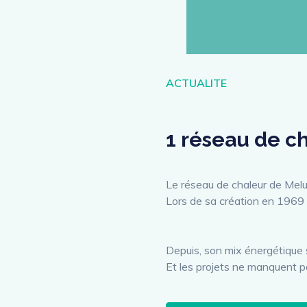
Catégories
ACTUALITE
1 réseau de c
Le réseau de chaleur de Melun
Lors de sa création en 1969 c
Depuis, son mix énergétique s
Et les projets ne manquent pa