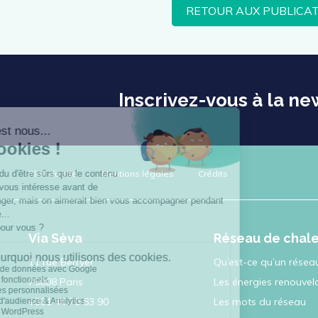
RETOUR AUX PUBLICA
Inscrivez-vous à la ne
Plan du site
Mentions légales
Crédits
Via Sèva
Réseau de chal
11 rue Berryer
Qu’est-ce qu’un réseau
75008 Paris
Les énergies renouvel
+331 44 70 63 90
Les mots du réseau