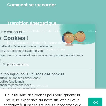
Comment se raccorder
Transition énergétique
Les réseaux de chaleur et de froid, leviers de la transition
énergétique
Les réseaux de chaleur à l’heure de la ville intelligente
Travailler pour les réseaux de chaleur
Actualités
Les podcasts
Jouer avec Géodino
Sofia, Hugo et les réseaux
Toutes les publications
Nous utilisons des cookies pour vous garantir la
meilleure expérience sur notre site web. Si vous
OK
continuez à utiliser ce site, nous supposerons que