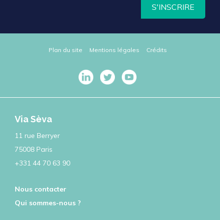
S'INSCRIRE
Plan du site
Mentions légales
Crédits
Via Sèva
11 rue Berryer
75008 Paris
+331 44 70 63 90
Nous contacter
Qui sommes-nous ?