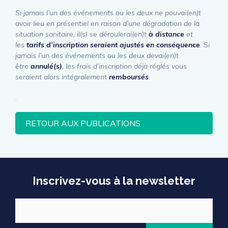
Si jamais l’un des événements ou les deux ne pouvai(en)t
avoir lieu en présentiel en raison d’une dégradation de la
situation sanitaire, il(s) se déroulerai(en)t
à distance
et
les
tarifs d’inscription seraient ajustés en conséquence
. Si
jamais l’un des événements ou les deux devai(en)t
être
annulé(s)
, les frais d’inscription déjà réglés vous
seraient alors intégralement
remboursés
.
.
RETOUR AUX PUBLICATIONS
Inscrivez-vous à la newsletter