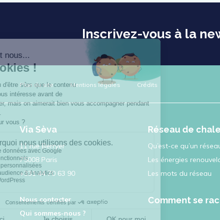
Inscrivez-vous à la ne
Plan du site
Mentions légales
Crédits
Via Sèva
Réseau de chal
11 rue Berryer
Qu’est-ce qu’un réseau
75008 Paris
Les énergies renouvel
+331 44 70 63 90
Les mots du réseau
Nous contacter
Comment se rac
Qui sommes-nous ?