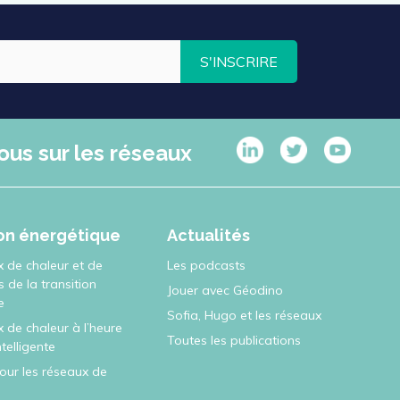
S'INSCRIRE
ous sur les réseaux
ion énergétique
Actualités
x de chaleur et de
Les podcasts
rs de la transition
Jouer avec Géodino
e
Sofia, Hugo et les réseaux
 de chaleur à l’heure
Toutes les publications
intelligente
pour les réseaux de