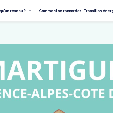
qu’un réseau ?
Comment se raccorder
Transition éner