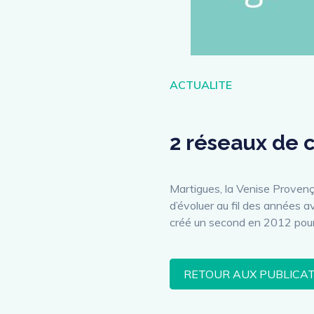
Catégories
ACTUALITE
2 réseaux de 
Martigues, la Venise Provença
d’évoluer au fil des années av
créé un second en 2012 pour 
RETOUR AUX PUBLICA