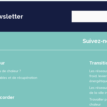
wsletter
Suivez-n
eur
Transit
 de chaleur ?
Les réseau
froid, levie
ables et de récupération
énergétiqu
Les réseaux
de la ville 
corder
Travailler 
chaleur