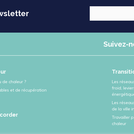
wsletter
Suivez-n
eur
Transit
 de chaleur ?
Les réseau
froid, levie
ables et de récupération
énergétiqu
Les réseaux
de la ville 
corder
Travailler 
chaleur