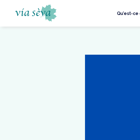
Aller
au
Qu’est-ce 
contenu