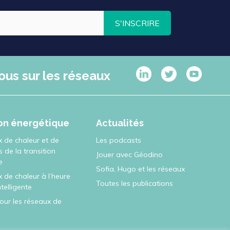
S'INSCRIRE
ous sur les réseaux
ion énergétique
Actualités
x de chaleur et de
Les podcasts
rs de la transition
Jouer avec Géodino
e
Sofia, Hugo et les réseaux
 de chaleur à l’heure
Toutes les publications
intelligente
pour les réseaux de