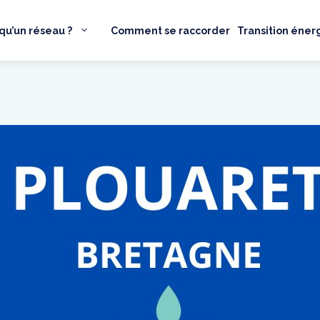
qu’un réseau ?
Comment se raccorder
Transition éner