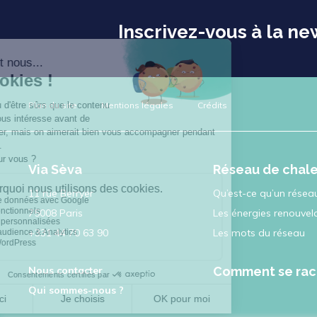
Inscrivez-vous à la ne
Plan du site
Mentions légales
Crédits
Via Sèva
Réseau de chal
11 rue Berryer
Qu’est-ce qu’un réseau
75008 Paris
Les énergies renouvel
+331 44 70 63 90
Les mots du réseau
Nous contacter
Comment se rac
Qui sommes-nous ?