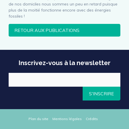
de nos domiciles nous sommes un peu en retard puisque
plus de la moitié fonctionne encore avec des énergies
fossiles !
RETOUR AUX PUBLICATIONS
Inscrivez-vous à la newsletter
S'INSCRIRE
Plan du site
Mentions légales
Crédits