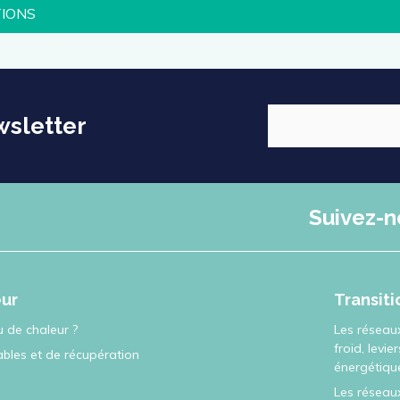
TIONS
wsletter
Suivez-n
eur
Transit
 de chaleur ?
Les réseau
froid, levie
ables et de récupération
énergétiqu
Les réseaux