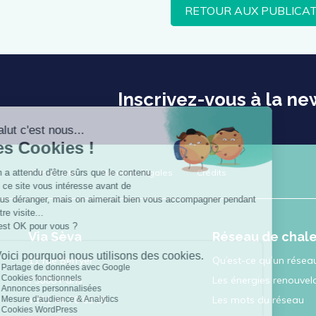
RETOUR AUX PUBLICA
Inscrivez-vous à la ne
Plan du site
Mentions légales
Crédits
Via Sèva
Réseau de chal
11 rue Berryer
Qu’est-ce qu’un réseau
75008 Paris
Les énergies renouvel
+331 44 70 63 90
Les mots du réseau