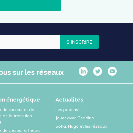
S'INSCRIRE
ous sur les réseaux
ion énergétique
Actualités
x de chaleur et de
Les podcasts
rs de la transition
Jouer avec Géodino
e
Sofia, Hugo et les réseaux
 de chaleur à l’heure