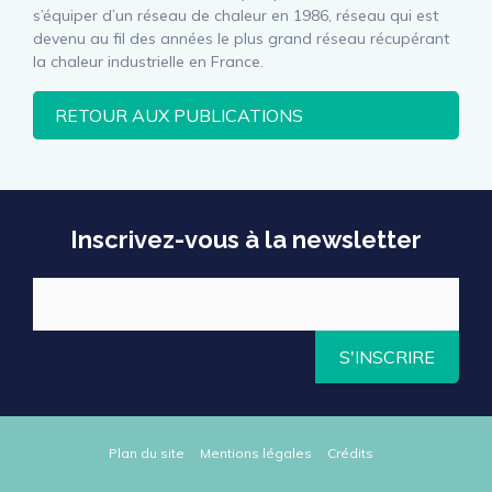
s’équiper d’un réseau de chaleur en 1986, réseau qui est
devenu au fil des années le plus grand réseau récupérant
la chaleur industrielle en France.
RETOUR AUX PUBLICATIONS
Inscrivez-vous à la newsletter
S'INSCRIRE
Plan du site
Mentions légales
Crédits