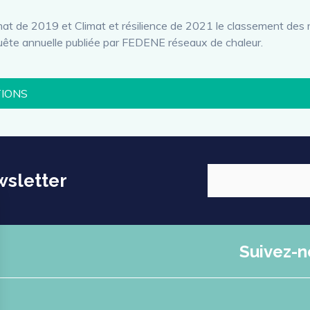
imat de 2019 et Climat et résilience de 2021 le classement des
quête annuelle publiée par FEDENE réseaux de chaleur.
TIONS
wsletter
Suivez-n