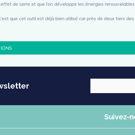
 effet de serre et que l’on développe les énergies renouvelables 
c’est que cet outil est déjà bien utilisé car près de deux tiers d
TIONS
wsletter
Suivez-n