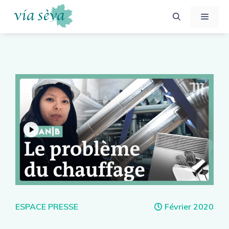
Aller
Menu
au
contenu
Catégories
ESPACE PRESSE
Février 2020