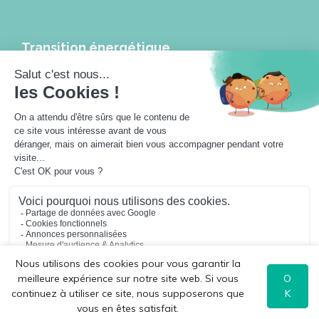
Transition énergétique
Les réseaux de chaleur et de froid, leviers de la transition
énergétique
Les réseaux de chaleur à l’heure de la ville intelligente
Travailler pour les réseaux de chaleur
Actualités
Les podcasts
Jouer avec Géodino
Sofia, Hugo et les réseaux
Toutes les publications
Nous utilisons des cookies pour vous garantir la
meilleure expérience sur notre site web. Si vous
O
continuez à utiliser ce site, nous supposerons que
K
© 2026
vous en êtes satisfait.