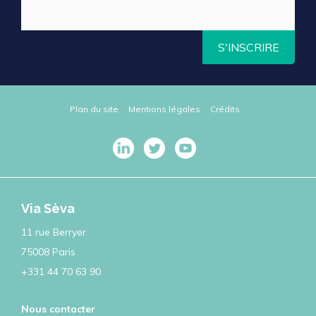
S'INSCRIRE
Plan du site
Mentions légales
Crédits
Via Sèva
11 rue Berryer
75008 Paris
+331 44 70 63 90
Nous contacter