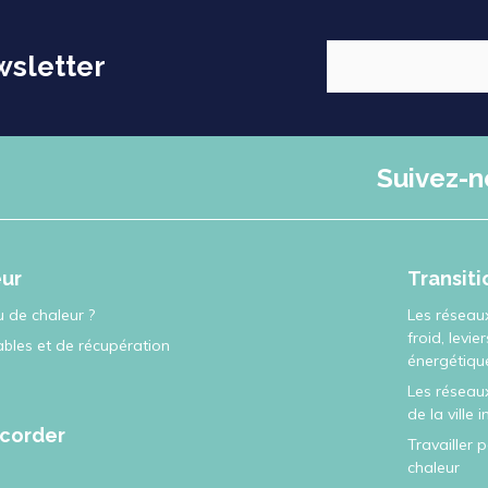
wsletter
Suivez-n
eur
Transit
 de chaleur ?
Les réseau
froid, levie
ables et de récupération
énergétiqu
Les réseaux
de la ville 
corder
Travailler 
chaleur