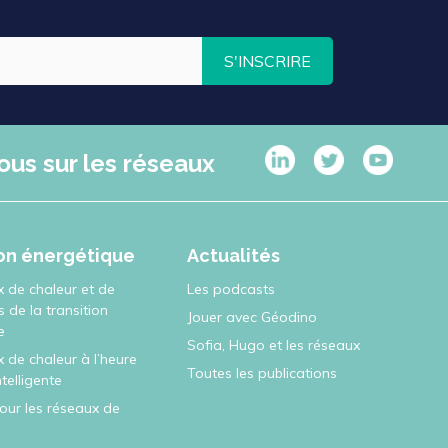
S'INSCRIRE
ous sur les réseaux
ion énergétique
Actualités
x de chaleur et de
Les podcasts
rs de la transition
Jouer avec Géodino
e
Sofia, Hugo et les réseaux
 de chaleur à l’heure
Toutes les publications
intelligente
pour les réseaux de