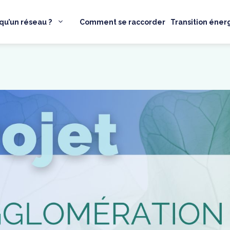
qu’un réseau ?
Comment se raccorder
Transition éner