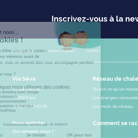
Inscrivez-vous à la ne
Plan du site
Mentions légales
Crédits
Via Sèva
Réseau de chal
11 rue Berryer
Qu’est-ce qu’un réseau
75008 Paris
Les énergies renouvel
+331 44 70 63 90
Les mots du réseau
Nous contacter
Comment se rac
Qui sommes-nous ?